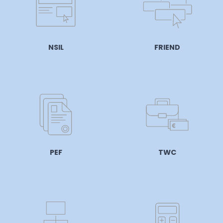
NSIL
FRIEND
PEF
TWC