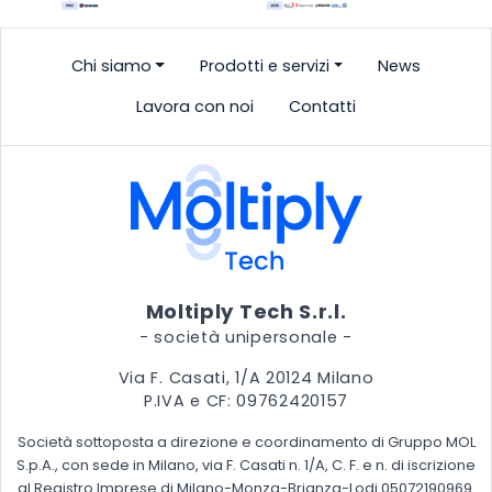
Chi siamo
Prodotti e servizi
News
Lavora con noi
Contatti
Moltiply Tech S.r.l.
- società unipersonale -
Via F. Casati, 1/A 20124 Milano
P.IVA e CF: 09762420157
Società sottoposta a direzione e coordinamento di Gruppo MOL
S.p.A., con sede in Milano, via F. Casati n. 1/A, C. F. e n. di iscrizione
al Registro Imprese di Milano-Monza-Brianza-Lodi 05072190969.